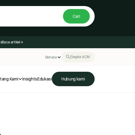
as
Baca artikel
Eksplor ACM
Bahasa
tang Kami
Insights
Edukasi
Hubung kami