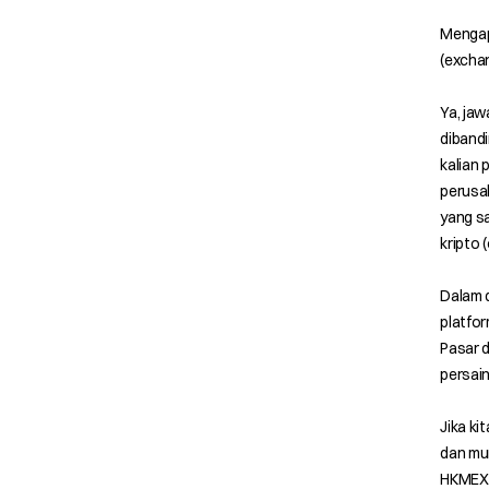
Mengap
(exchan
Ya, jaw
dibandi
kalian
perusah
yang s
kripto 
Dalam 
platfor
Pasar d
persain
Jika ki
dan mun
HKMEX b