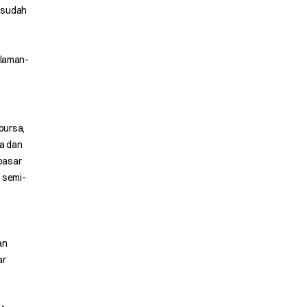
 sudah
alaman-
bursa,
a dan
pasar
 semi-
an
ar