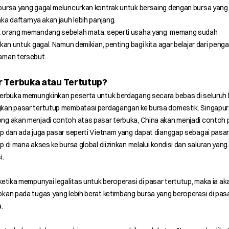
bursa yang gagal meluncurkan kontrak untuk bersaing dengan bursa yang
ka daftarnya akan jauh lebih panjang.
 orang memandang sebelah mata, seperti usaha yang memang sudah
rkan untuk gagal. Namun demikian, penting bagi kita agar belajar dari peng
aman tersebut.
r Terbuka atau Tertutup?
terbuka memungkinkan peserta untuk berdagang secara bebas di seluruh 
kan pasar tertutup membatasi perdagangan ke bursa domestik. Singapur
ng akan menjadi contoh atas pasar terbuka, China akan menjadi contoh 
p dan ada juga pasar seperti Vietnam yang dapat dianggap sebagai pasar
p di mana akses ke bursa global diizinkan melalui kondisi dan saluran yang
i.
ketika mempunyai legalitas untuk beroperasi di pasar tertutup, maka ia ak
kan pada tugas yang lebih berat ketimbang bursa yang beroperasi di pas
.