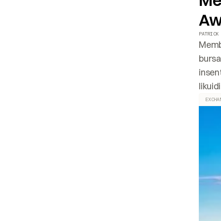
Me
Aw
PATRICK
Memba
bursa
insen
likuid
EXCHA