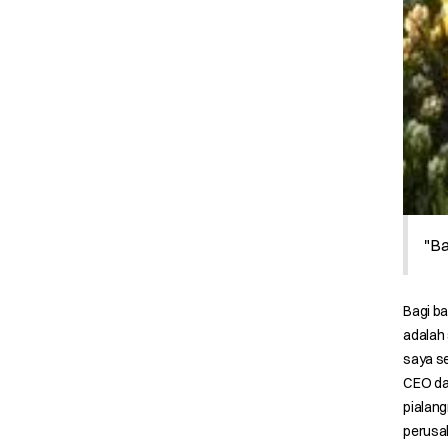
"Ba
Bagi ba
adalah 
saya s
CEO dar
pialang
perusa