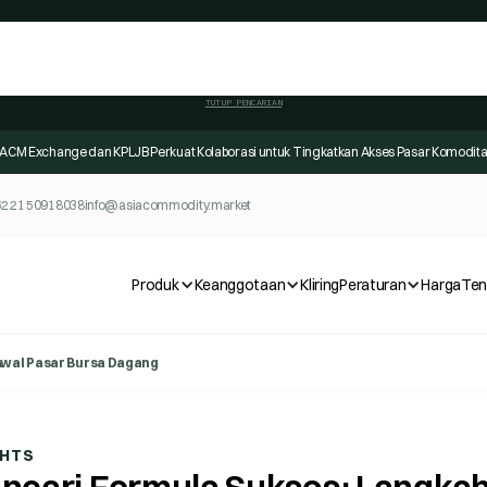
TUTUP PENCARIAN
ACM Exchange dan KPLJB Perkuat Kolaborasi untuk Tingkatkan Akses Pasar Komodit
2 21 50918038
info@asiacommodity.market
Produk
Keanggotaan
Kliring
Peraturan
Harga
Ten
Awal Pasar Bursa Dagang
GHTS