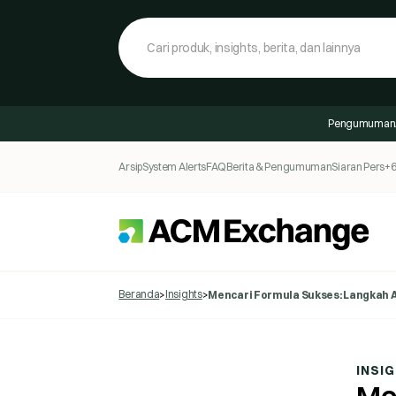
Pengumuman
Arsip
System Alerts
FAQ
Berita & Pengumuman
Siaran Pers
+6
Beranda
Insights
>
>
Mencari Formula Sukses: Langkah 
INSI