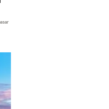
h
pasar