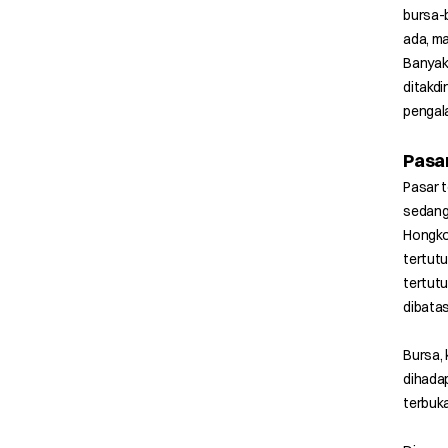
bursa-
ada, ma
Banyak
ditakdi
pengal
Pasa
Pasar 
sedang
Hongko
tertutu
tertutu
dibatas
Bursa, 
dihadap
terbuka