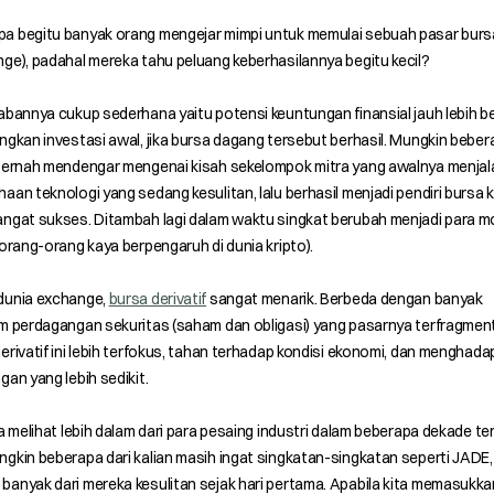
a begitu banyak orang mengejar mimpi untuk memulai sebuah pasar burs
ge), padahal mereka tahu peluang keberhasilannya begitu kecil?
abannya cukup sederhana yaitu potensi keuntungan finansial jauh lebih b
ngkan investasi awal, jika bursa dagang tersebut berhasil. Mungkin beber
 pernah mendengar mengenai kisah sekelompok mitra yang awalnya menja
aan teknologi yang sedang kesulitan, lalu berhasil menjadi pendiri bursa k
angat sukses. Ditambah lagi dalam waktu singkat berubah menjadi para m
(orang-orang kaya berpengaruh di dunia kripto).
dunia exchange,
bursa derivatif
sangat menarik. Berbeda dengan banyak
m perdagangan sekuritas (saham dan obligasi) yang pasarnya terfragment
erivatif ini lebih terfokus, tahan terhadap kondisi ekonomi, dan menghada
gan yang lebih sedikit.
ta melihat lebih dalam dari para pesaing industri dalam beberapa dekade te
gkin beberapa dari kalian masih ingat singkatan-singkatan seperti JADE
anyak dari mereka kesulitan sejak hari pertama. Apabila kita memasukka