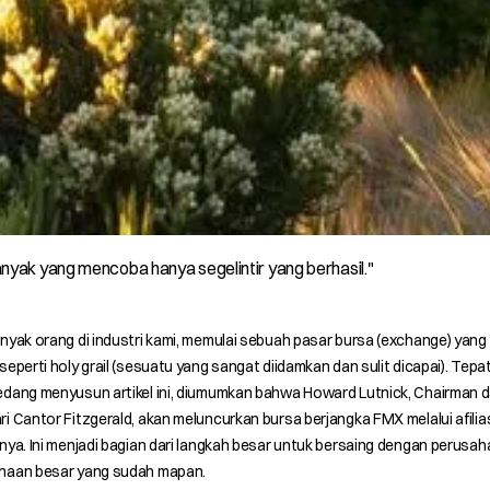
nyak yang mencoba hanya segelintir yang berhasil."
nyak orang di industri kami, memulai sebuah pasar bursa (exchange) yan
seperti holy grail (sesuatu yang sangat diidamkan dan sulit dicapai). Tepa
edang menyusun artikel ini, diumumkan bahwa Howard Lutnick, Chairman 
i Cantor Fitzgerald, akan meluncurkan bursa berjangka FMX melalui afilia
nya. Ini menjadi bagian dari langkah besar untuk bersaing dengan perusa
haan besar yang sudah mapan.