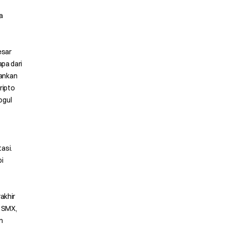
a
esar
apa dari
lankan
ripto
ogul
asi.
pi
rakhir
, SMX,
n