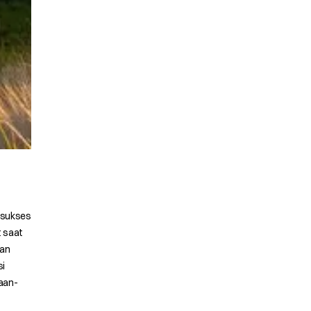
g sukses
t saat
dan
si
haan-