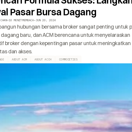
ncari Formula Sukses: Langka
al Pasar Bursa Dagang
 CHAN
•
10 MENIT
MEMBACA
•
JUN 20, 2024
ngun hubungan bersama broker sangat penting untuk 
 dagang baru, dan ACM berencana untuk menyelaraskan
tif broker dengan kepentingan pasar untuk meningkatkan
itas dan akses.
NGE
ABOUT ACM
ABOUT ACCH
COMMODITIES