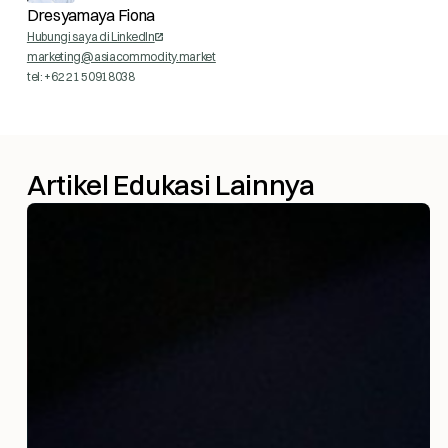
Dresyamaya Fiona
Hubungi saya di LinkedIn
marketing@asiacommodity.market
tel: +62 21 50918038
Artikel Edukasi Lainnya