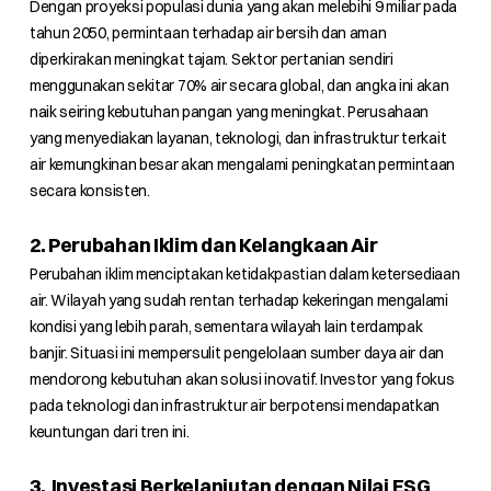
Dengan proyeksi populasi dunia yang akan melebihi 9 miliar pada
tahun 2050, permintaan terhadap air bersih dan aman
diperkirakan meningkat tajam. Sektor pertanian sendiri
menggunakan sekitar 70% air secara global, dan angka ini akan
naik seiring kebutuhan pangan yang meningkat. Perusahaan
yang menyediakan layanan, teknologi, dan infrastruktur terkait
air kemungkinan besar akan mengalami peningkatan permintaan
secara konsisten.
2. Perubahan Iklim dan Kelangkaan Air
Perubahan iklim menciptakan ketidakpastian dalam ketersediaan
air. Wilayah yang sudah rentan terhadap kekeringan mengalami
kondisi yang lebih parah, sementara wilayah lain terdampak
banjir. Situasi ini mempersulit pengelolaan sumber daya air dan
mendorong kebutuhan akan solusi inovatif. Investor yang fokus
pada teknologi dan infrastruktur air berpotensi mendapatkan
keuntungan dari tren ini.
3. Investasi Berkelanjutan dengan Nilai ESG