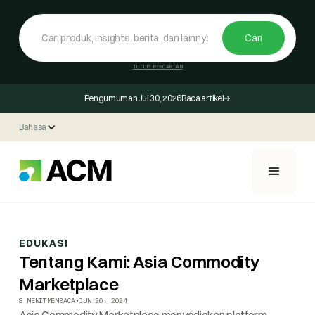
TUTUP PENCARIAN
Pengumuman
Jul 30, 2026
Baca artikel
Bahasa
EDUKASI
Tentang Kami: Asia Commodity
Marketplace
8 MENIT
MEMBACA
•
JUN 20, 2024