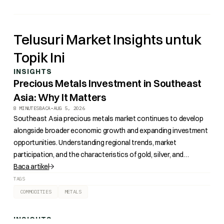
Telusuri Market Insights untuk
Topik Ini
INSIGHTS
Precious Metals Investment in Southeast
Asia: Why It Matters
8 MINUTES
BACA
•
AUG 5, 2026
Southeast Asia precious metals market continues to develop
alongside broader economic growth and expanding investment
opportunities. Understanding regional trends, market
participation, and the characteristics of gold, silver, and
platinum provides valuable context for evaluating precious
Baca artikel
metals investment within the region.
TAGS
COMMODITIES
METALS
INSIGHTS