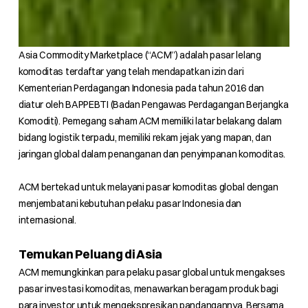
Asia Commodity Marketplace (“ACM”) adalah pasar lelang
komoditas terdaftar yang telah mendapatkan izin dari
Kementerian Perdagangan Indonesia pada tahun 2016 dan
diatur oleh BAPPEBTI (Badan Pengawas Perdagangan Berjangka
Komoditi).​​ Pemegang saham ACM memiliki latar belakang dalam
bidang logistik terpadu, memiliki rekam jejak yang mapan, dan
jaringan global dalam penanganan dan penyimpanan komoditas.
ACM bertekad untuk melayani pasar komoditas global dengan
menjembatani kebutuhan pelaku pasar Indonesia dan
internasional.
Temukan Peluang di Asia
ACM memungkinkan para pelaku pasar global untuk mengakses
pasar investasi komoditas, menawarkan beragam produk bagi
para investor untuk mengekspresikan pandangannya. Bersama