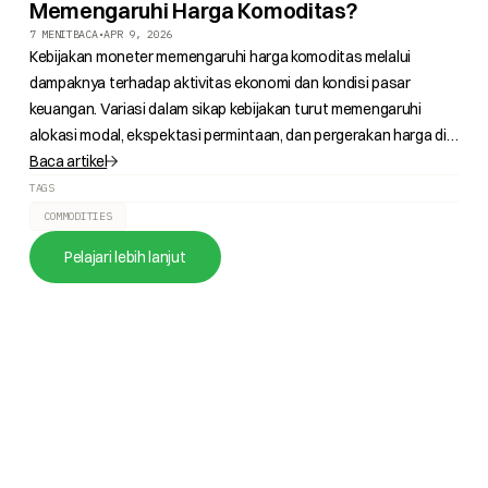
Memengaruhi Harga Komoditas?
7 MENIT
BACA
•
APR 9, 2026
Kebijakan moneter memengaruhi harga komoditas melalui
dampaknya terhadap aktivitas ekonomi dan kondisi pasar
keuangan. Variasi dalam sikap kebijakan turut memengaruhi
alokasi modal, ekspektasi permintaan, dan pergerakan harga di
pasar komoditas.
Baca artikel
TAGS
COMMODITIES
Pelajari lebih lanjut
Mulai Trading Hari ini bersama ACM
Cari tahu di sini