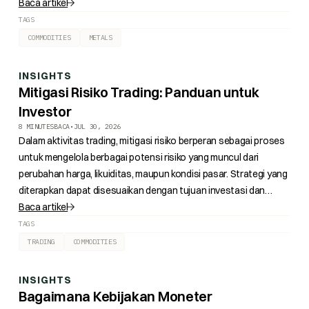
platinum provides valuable context for evaluating precious
Baca artikel
metals investment within the region.
TAGS
COMMODITIES
METALS
INSIGHTS
Mitigasi Risiko Trading: Panduan untuk
Investor
8 MINUTES
BACA
•
JUL 30, 2026
Dalam aktivitas trading, mitigasi risiko berperan sebagai proses
untuk mengelola berbagai potensi risiko yang muncul dari
perubahan harga, likuiditas, maupun kondisi pasar. Strategi yang
diterapkan dapat disesuaikan dengan tujuan investasi dan
tingkat toleransi risiko.
Baca artikel
TAGS
TRADING
COMMODITIES
INSIGHTS
Bagaimana Kebijakan Moneter