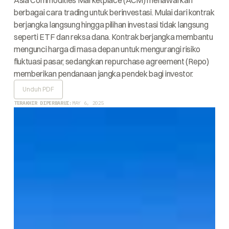
Asia Commodities Marketplace (ACM) menawarkan
berbagai cara trading untuk berinvestasi. Mulai dari kontrak
berjangka langsung hingga pilihan investasi tidak langsung
seperti ETF dan reksa dana. Kontrak berjangka membantu
mengunci harga di masa depan untuk mengurangi risiko
fluktuasi pasar, sedangkan repurchase agreement (Repo)
memberikan pendanaan jangka pendek bagi investor.
Unduh PDF
TERAKHIR DIPERBARUI:
MAY 6, 2025