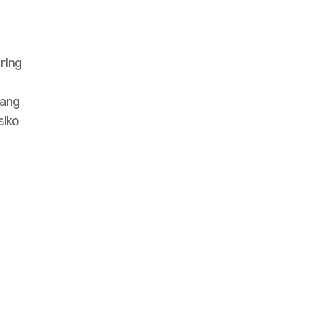
ring
yang
siko