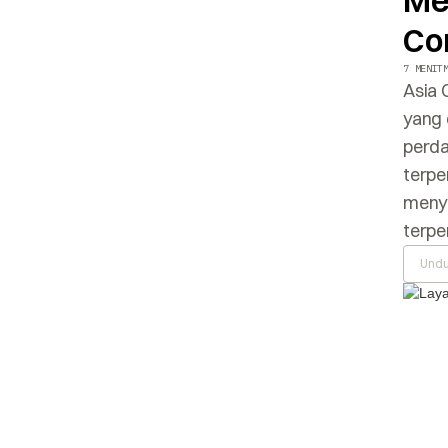
Me
Co
7 MENIT
Asia 
yang 
perda
terpe
menye
terpe
Undu