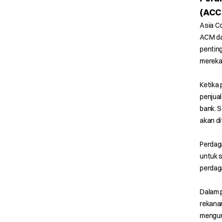
(ACC
Asia C
ACM da
pentin
mereka
Ketika 
penjual
bank. S
akan di
Perdag
untuk s
perdag
Dalam p
rekana
mengura