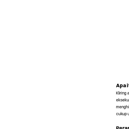
Apa i
Kliring
eksekus
menghi
cukup u
Pera