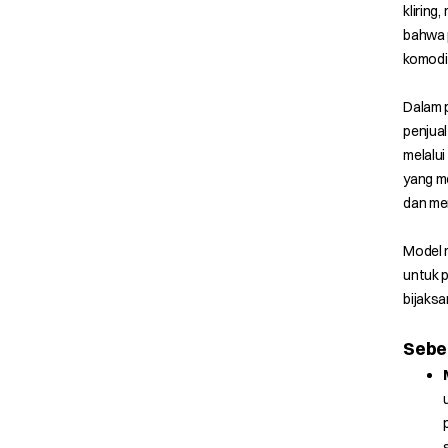
kliring
bahwa 
komodit
Dalam p
penjual
melalu
yang me
dan me
Model 
untuk p
bijaksa
Sebe