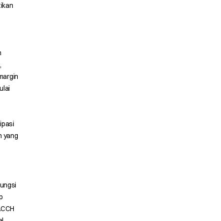
tikan
n
,
margin
ulai
ipasi
n yang
fungsi
p
 ACCH
al