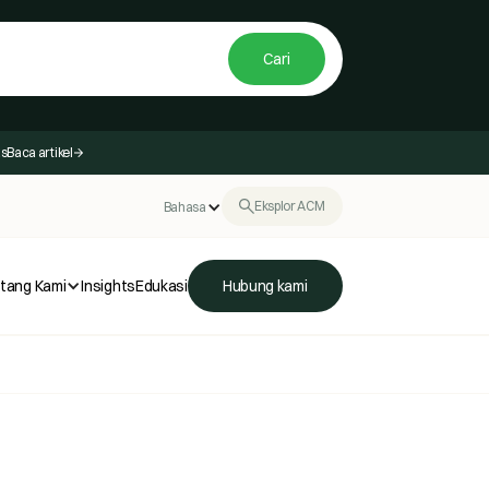
as
Baca artikel
Eksplor ACM
Bahasa
tang Kami
Insights
Edukasi
Hubung kami