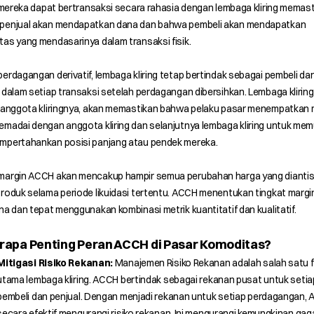
, mereka dapat bertransaksi secara rahasia dengan lembaga kliring memas
penjual akan mendapatkan dana dan bahwa pembeli akan mendapatkan
as yang mendasarinya dalam transaksi fisik.
erdagangan derivatif, lembaga kliring tetap bertindak sebagai pembeli da
 dalam setiap transaksi setelah perdagangan dibersihkan. Lembaga kliring
i anggota kliringnya, akan memastikan bahwa pelaku pasar menempatkan 
madai dengan anggota kliring dan selanjutnya lembaga kliring untuk mem
mpertahankan posisi panjang atau pendek mereka.
margin ACCH akan mencakup hampir semua perubahan harga yang diantis
roduk selama periode likuidasi tertentu. ACCH menentukan tingkat margi
na dan tepat menggunakan kombinasi metrik kuantitatif dan kualitatif.
rapa Penting Peran ACCH di Pasar Komoditas?
Mitigasi Risiko Rekanan:
Manajemen Risiko Rekanan adalah salah satu 
utama lembaga kliring. ACCH bertindak sebagai rekanan pusat untuk setia
pembeli dan penjual. Dengan menjadi rekanan untuk setiap perdagangan,
secara efektif mengurangi risiko rekanan. Ini mengurangi kemungkinan gag