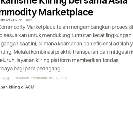
kanisme Kliring bersama Asia
mmodity Marketplace
MEMBACA
•
JUN 20, 2024
Commodity Marketplace telah mengembangkan proses kli
disesuaikan untuk mendukung tuntutan ketat lingkungan
gangan saat ini, di mana keamanan dan efisiensi adalah 
nting. Melalui kombinasi praktik transparan dan mitigasi ri
luruh, layanan kliring platform memberikan fondasi
rcaya bagi para pedagang.
h PDF
TERAKHIR DIPERBARUI:
MAY 6, 2025