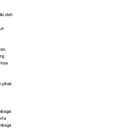
ki oleh
kun
tas,
ing
rinya
h pihak
sebagai
erta
lembaga