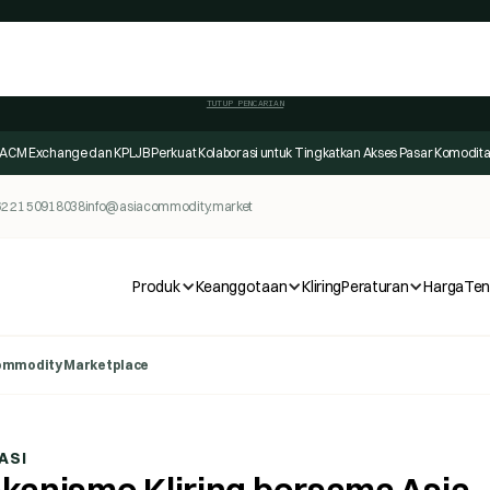
TUTUP PENCARIAN
ACM Exchange dan KPLJB Perkuat Kolaborasi untuk Tingkatkan Akses Pasar Komodit
2 21 50918038
info@asiacommodity.market
Produk
Keanggotaan
Kliring
Peraturan
Harga
Ten
Commodity Marketplace
ASI