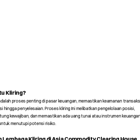
tu Kliring?
 adalah proses penting di pasar keuangan, memastikan keamanan transaksi
i hingga penyelesaian. Proses kliring Ini melibatkan pengelolaan posisi,
tung kewajiban, dan memastikan ada uang tunai atau instrumen keuanga
ntuk menutupi potensi risiko.
n Lembaga Kliring di Asia Commodity Clearing House