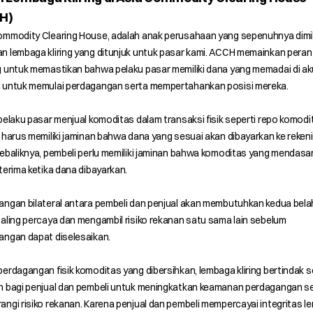
H)
ommodity Clearing House, adalah anak perusahaan yang sepenuhnya dimili
n lembaga kliring yang ditunjuk untuk pasar kami. ACCH memainkan peran
g untuk memastikan bahwa pelaku pasar memiliki dana yang memadai di a
 untuk memulai perdagangan serta mempertahankan posisi mereka.
pelaku pasar menjual komoditas dalam transaksi fisik seperti repo komodi
 harus memiliki jaminan bahwa dana yang sesuai akan dibayarkan ke reken
ebaliknya, pembeli perlu memiliki jaminan bahwa komoditas yang mendasa
terima ketika dana dibayarkan.
angan bilateral antara pembeli dan penjual akan membutuhkan kedua bela
aling percaya dan mengambil risiko rekanan satu sama lain sebelum
angan dapat diselesaikan.
erdagangan fisik komoditas yang dibersihkan, lembaga kliring bertindak 
n bagi penjual dan pembeli untuk meningkatkan keamanan perdagangan s
ngi risiko rekanan. Karena penjual dan pembeli mempercayai integritas 