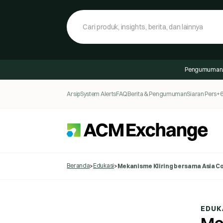
Pengumuman
Arsip
System Alerts
FAQ
Berita & Pengumuman
Siaran Pers
+6
Beranda
Edukasi
>
>
Mekanisme Kliring bersama Asia 
EDUK