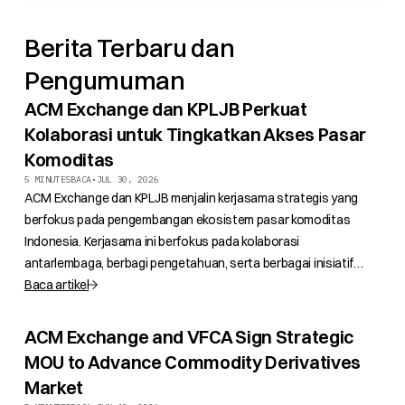
Berita Terbaru dan
Pengumuman
ACM Exchange dan KPLJB Perkuat
Kolaborasi untuk Tingkatkan Akses Pasar
Komoditas
5 MINUTES
BACA
•
JUL 30, 2026
ACM Exchange dan KPLJB menjalin kerjasama strategis yang
berfokus pada pengembangan ekosistem pasar komoditas
Indonesia. Kerjasama ini berfokus pada kolaborasi
antarlembaga, berbagi pengetahuan, serta berbagai inisiatif
yang mendukung pengembangan pasar dalam jangka panjang.
Baca artikel
ACM Exchange and VFCA Sign Strategic
MOU to Advance Commodity Derivatives
Market