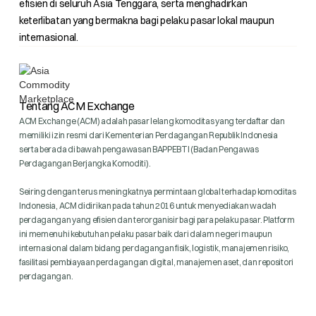
efisien di seluruh Asia Tenggara, serta menghadirkan
keterlibatan yang bermakna bagi pelaku pasar lokal maupun
internasional.
Tentang ACM Exchange
ACM Exchange (ACM) adalah pasar lelang komoditas yang terdaftar dan
memiliki izin resmi dari Kementerian Perdagangan Republik Indonesia
serta berada di bawah pengawasan BAPPEBTI (Badan Pengawas
Perdagangan Berjangka Komoditi).
Seiring dengan terus meningkatnya permintaan global terhadap komoditas
Indonesia, ACM didirikan pada tahun 2016 untuk menyediakan wadah
perdagangan yang efisien dan terorganisir bagi para pelaku pasar. Platform
ini memenuhi kebutuhan pelaku pasar baik dari dalam negeri maupun
internasional dalam bidang perdagangan fisik, logistik, manajemen risiko,
fasilitasi pembiayaan perdagangan digital, manajemen aset, dan repositori
perdagangan.