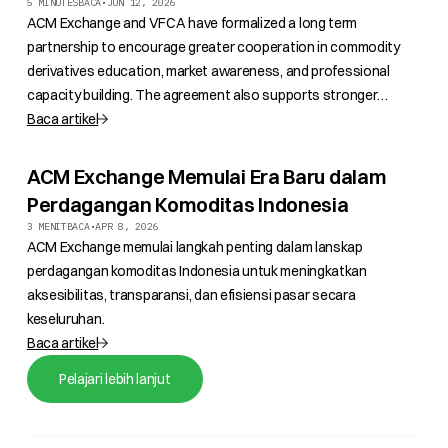
5 MINUTES
BACA
•
JUN 12, 2026
ACM Exchange and VFCA have formalized a long term
partnership to encourage greater cooperation in commodity
derivatives education, market awareness, and professional
capacity building. The agreement also supports stronger
regional connections within the financial and commodity
Baca artikel
sectors.
ACM Exchange Memulai Era Baru dalam
Perdagangan Komoditas Indonesia
3 MENIT
BACA
•
APR 8, 2026
ACM Exchange memulai langkah penting dalam lanskap
perdagangan komoditas Indonesia untuk meningkatkan
aksesibilitas, transparansi, dan efisiensi pasar secara
keseluruhan.
Baca artikel
Pelajari lebih lanjut