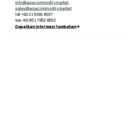
info@asiacommodity.market
sales@asiacommodity.market
tel: +62 21 5091 8037
wa: +62 851 7952 6552
Dapatkan informasi tambahan
Dukungan & Pengawasan Perdagangan
Untuk pertanyaan terkait perdagangan, termasuk
pengawasan pasar dan dukungan, tim kami siap
membantu Anda guna memastikan transaksi berjalan
lancar.
mcc@asiacommodity.market
Laporkan masalah
Asia Commodity Clearing House
(ACCH)
Menangani proses kliring, margin, dan jaminan dengan