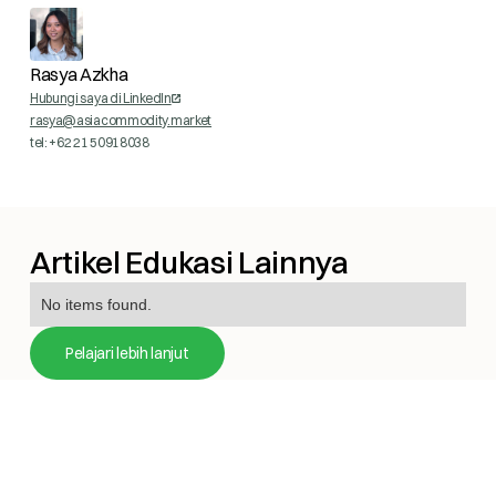
Rasya Azkha
Hubungi saya di LinkedIn
rasya@asiacommodity.market
tel: +62 21 50918038
Artikel Edukasi Lainnya
No items found.
Pelajari lebih lanjut
Mulai Trading Hari ini bersama ACM