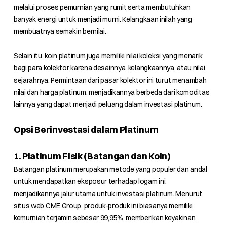
melalui proses pemurnian yang rumit serta membutuhkan
banyak energi untuk menjadi murni. Kelangkaan inilah yang
membuatnya semakin bernilai.
Selain itu, koin platinum juga memiliki nilai koleksi yang menarik
bagi para kolektor karena desainnya, kelangkaannya, atau nilai
sejarahnya. Permintaan dari pasar kolektor ini turut menambah
nilai dan harga platinum, menjadikannya berbeda dari komoditas
lainnya yang dapat menjadi peluang dalam investasi platinum.
Opsi Berinvestasi dalam Platinum
1. Platinum Fisik (Batangan dan Koin)
Batangan platinum merupakan metode yang populer dan andal
untuk mendapatkan eksposur terhadap logam ini,
menjadikannya jalur utama untuk investasi platinum. Menurut
situs web CME Group, produk-produk ini biasanya memiliki
kemurnian terjamin sebesar 99,95%, memberikan keyakinan